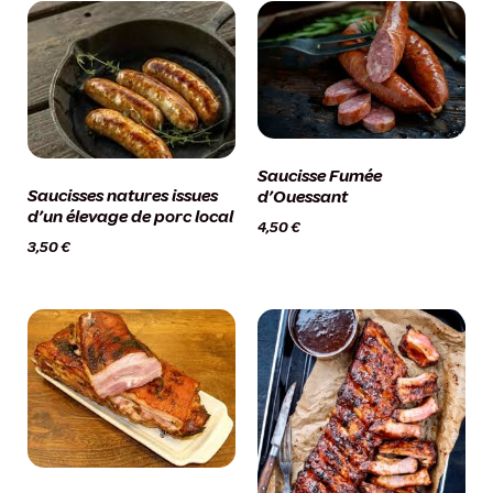
Saucisse Fumée
Saucisses natures issues
d’Ouessant
d’un élevage de porc local
4,50
€
3,50
€