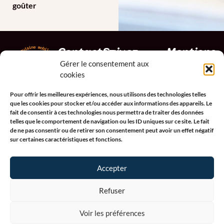
goûter
Contactez-
Suivez-
Mentions
nous
nous
légales
Gérer le consentement aux
cookies
68 avenue
Mentions
légales
de l'Odet
Pour offrir les meilleures expériences, nous utilisons des technologies telles
Bénodet
Conditions
que les cookies pour stocker et/ou accéder aux informations des appareils. Le
Générales
29950
fait de consentir à ces technologies nous permettra de traiter des données
de Vente
telles que le comportement de navigation ou les ID uniques sur ce site. Le fait
BENODET
de ne pas consentir ou de retirer son consentement peut avoir un effet négatif
Politique de
07 69 14
sur certaines caractéristiques et fonctions.
confidentialité
94 65
Politique de
Accepter
cookies (UE)
French
Refuser
Voir les préférences
© 2026 West Benodet - Cuisine mobile