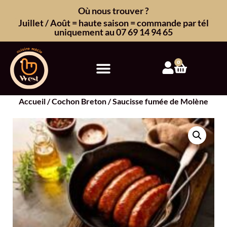
Où nous trouver ?
Juillet / Août = haute saison = commande par tél
uniquement au 07 69 14 94 65
0
Accueil
/
Cochon Breton
/ Saucisse fumée de Molène