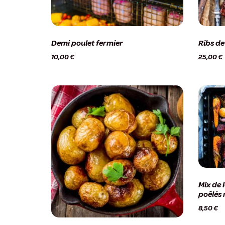
Demi poulet fermier
Ribs de
10,00
€
25,00
€
Mix de 
poêlés 
8,50
€