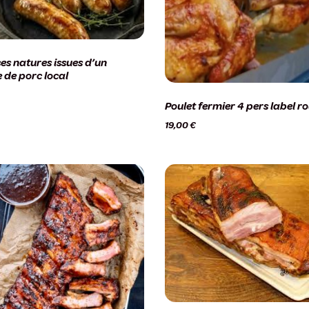
es natures issues d’un
 de porc local
Poulet fermier 4 pers label r
19,00
€