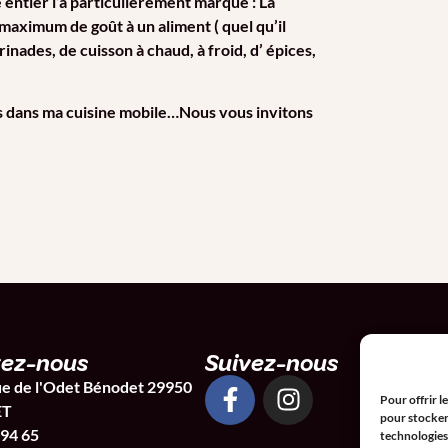
entier l’a particulièrement marqué : La
aximum de goût à un aliment ( quel qu’il
inades, de cuisson à chaud, à froid, d’ épices,
urs dans ma cuisine mobile…Nous vous invitons
tez-nous
Suivez-nous
e de l'Odet Bénodet 29950
Pour offrir l
ET
pour stocker 
 94 65
technologies