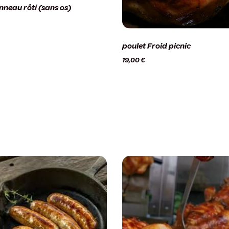
neau rôti (sans os)
poulet Froid picnic
19,00
€