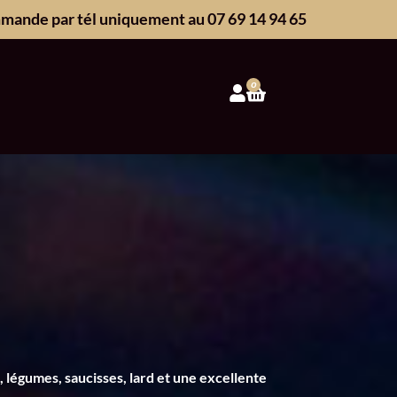
ommande par tél uniquement au 07 69 14 94 65
0
 légumes, saucisses, lard et une excellente