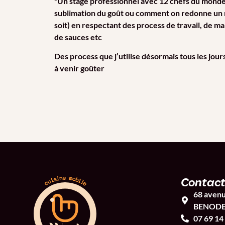
*Un stage professionnel avec 12 chefs du monde 
sublimation du goût ou comment on redonne un m
soit) en respectant des process de travail, de mar
de sauces etc
Des process que j’utilise désormais tous les jo
à venir goûter
Contac
68 avenu
BENOD
07 69 14