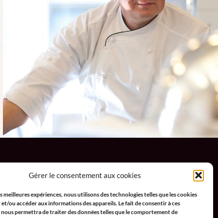
Mentions légales
Gérer le consentement aux cookies
Mentions légales
es meilleures expériences, nous utilisons des technologies telles que les cookies
Conditions Générales de Vente
et/ou accéder aux informations des appareils. Le fait de consentir à ces
 nous permettra de traiter des données telles que le comportement de
Politique de confidentialité