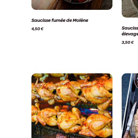
Saucisse fumée de Molène
Sauciss
4,50
€
élevage
3,50
€