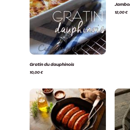
Jambon
12,00
€
Gratin du dauphinois
10,00
€