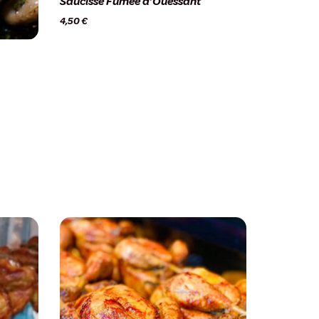
Saucisse Fumée d’Ouessant
4,50
€