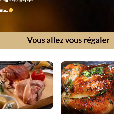
tatif et différent.
oûtez