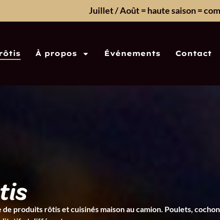
Juillet / Août = haute saison = c
rôtis
À propos
Événements
Contact
tis
 de produits rôtis et cuisinés maison au camion.
Poulets, cochon,