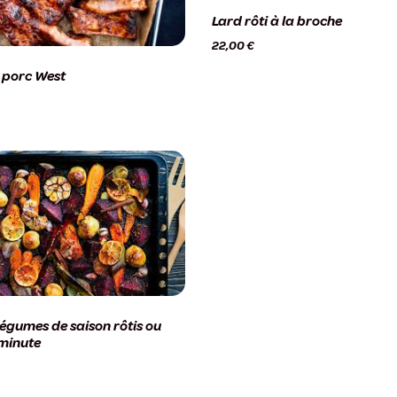
Lard rôti à la broche
22,00
€
 porc West
légumes de saison rôtis ou
minute